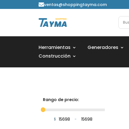
ventas@shoppingtayma.com

Herramientas
Generadores
Construcción
Rango de precio:
$
-
Minimum Price
Maximum Price