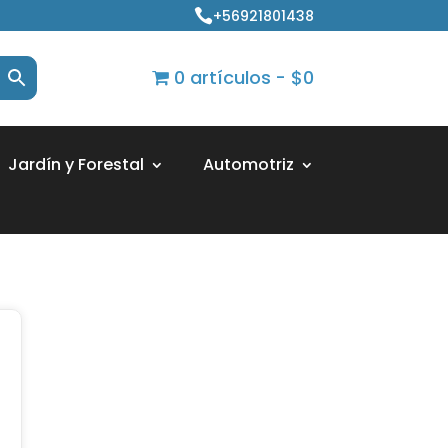
+56921801438

0 artículos
$0
Jardín y Forestal
Automotriz