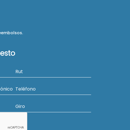
reembolsos.
uesto
Rut
rónico
Teléfono
Giro