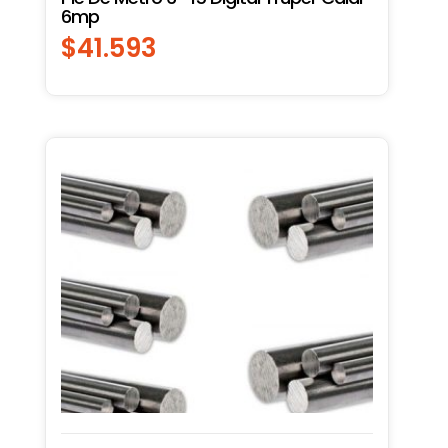
6mp
$
41.593