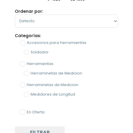
Minimum Price
Maximum Price
Ordenar por:
Sort Products
Categorías:
Accesorios para herramientas
Soldador
Herramientas
Herraminetas de Medicion
Herraminetas de Medicion
Medidores de Longitud
Medidores de Longitud
En Oferta
Pies de Metro
Otros
FILTRAR