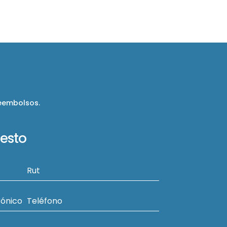
reembolsos.
uesto
Rut
rónico
Teléfono