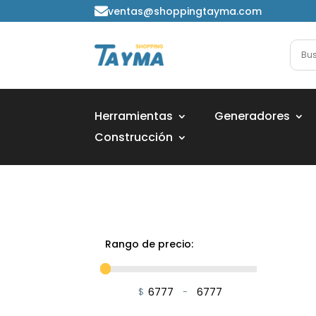
ventas@shoppingtayma.com

Herramientas
Generadores
Construcción
Rango de precio:
$
-
Minimum Price
Maximum Price