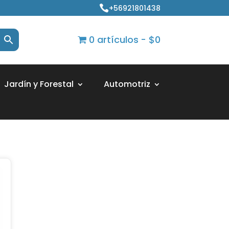
+56921801438

0 artículos
$0
Jardín y Forestal
Automotriz