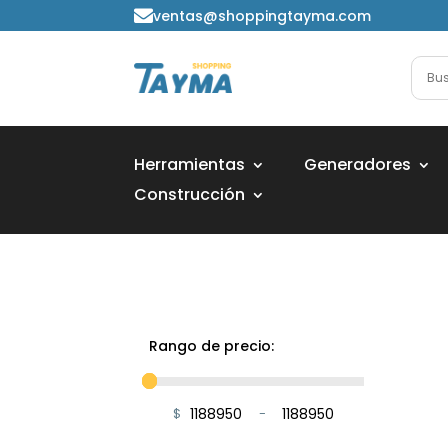
ventas@shoppingtayma.com

Herramientas
Generadores
Construcción
Rango de precio:
$
-
Minimum Price
Maximum Price