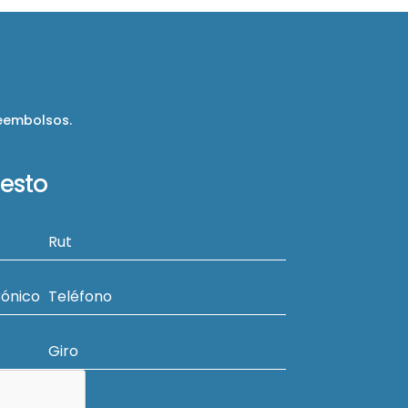
reembolsos.
uesto
Rut
rónico
Teléfono
Giro