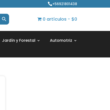
+56921801438

0 artículos
$0
Jardín y Forestal
Automotriz