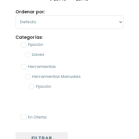
Minimum Price
Maximum Price
Ordenar por:
Sort Products
Categorías:
Fijación
Llaves
Herramientas
Herramientas Manuales
Fijación
En Oferta
FILTRAR