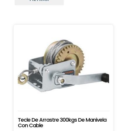
Herramientas Manuales
Otras Herramientas Manuales
Herramientas para Vehículos
Elevación
Extractores de Polea
Herramientas para Baterías
Llaves
Llaves
Llaves Saca Filtros de Aceite
Repuestos Autos y Camionetas
Repuestos de Interior
Repuestos de Interior
Tecle De Arrastre 300kgs De Manivela
Con Cable
Encendedores