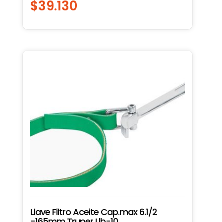
$
39.130
Llave Filtro Aceite Cap.max 6.1/2
-165mm Truper Llb-10