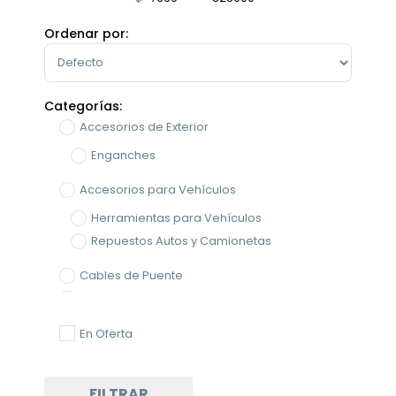
Minimum Price
Maximum Price
Ordenar por:
Sort Products
Categorías:
Accesorios de Exterior
Enganches
Accesorios para Vehículos
Herramientas para Vehículos
Repuestos Autos y Camionetas
Cables de Puente
Elevación
GatasHidráulicas
En Oferta
Enganches
Herramientas
FILTRAR