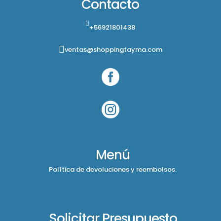
Contacto
+56921801438
ventas@shoppingtayma.com


Menú
Política de devoluciones y reembolsos.
Solicitar Presupuesto