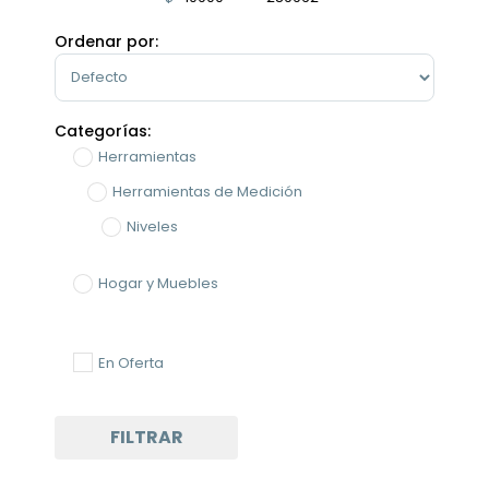
Minimum Price
Maximum Price
Ordenar por:
Sort Products
Categorías:
Herramientas
Herramientas de Medición
Niveles
Hogar y Muebles
En Oferta
FILTRAR