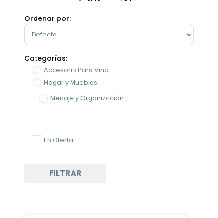
Minimum Price
Maximum Price
Ordenar por:
Sort Products
Categorías:
Accesorio Para Vino
Hogar y Muebles
Menaje y Organización
En Oferta
FILTRAR