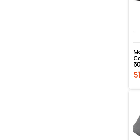
Ma
Co
60
$