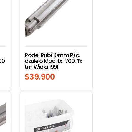
Rodel Rubi 10mm P/c.
00
azulejo Mod. tx-700, Tx-
tm Widia 1991
$
39.900