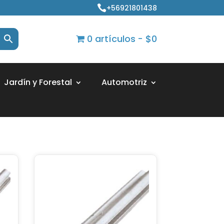
+56921801438

0 artículos
$0
Jardín y Forestal
Automotriz