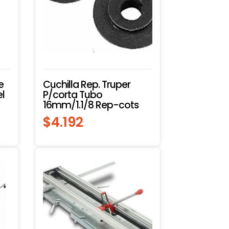
e
Cuchilla Rep. Truper
l
P/corta Tubo
16mm/1.1/8 Rep-cots
$
4.192