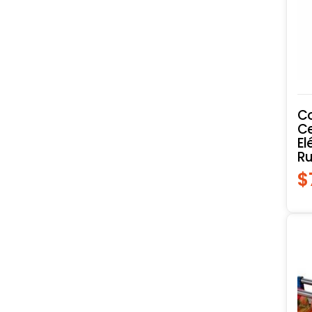
Co
Ce
El
Ru
$