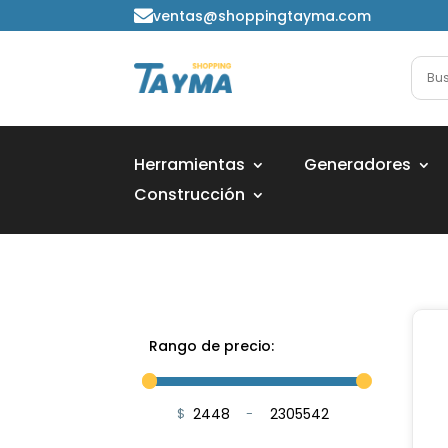
ventas@shoppingtayma.com

Herramientas
Generadores
Construcción
Rango de precio:
$
-
Minimum Price
Maximum Price