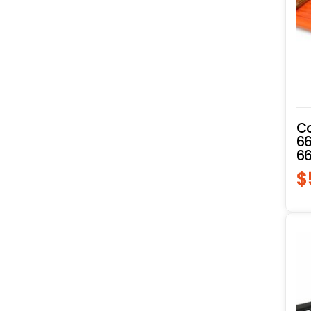
Co
6
66
$