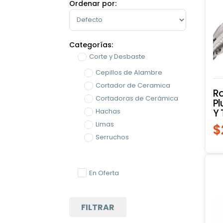
Ordenar por:
Sort Products
Categorías:
Corte y Desbaste
Cepillos de Alambre
Cortador de Ceramica
Ro
Cortadoras de Cerámica
Pl
Y 
Hachas
Limas
$
Serruchos
Herramientas
Herramientas Industriales
En Oferta
Corte y Desbaste
FILTRAR
Herramientas Manuales