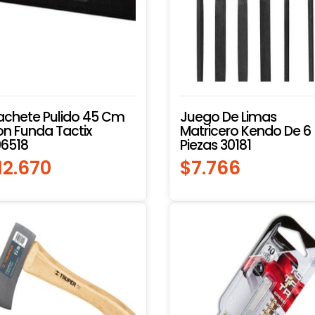
chete Pulido 45 Cm
Juego De Limas
n Funda Tactix
Matricero Kendo De 6
6518
Piezas 30181
12.670
$
7.766