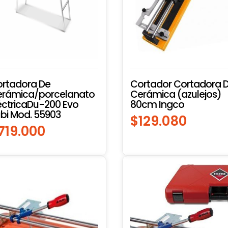
rtadora De
Cortador Cortadora 
rámica/porcelanato
Cerámica (azulejos)
éctricaDu-200 Evo
80cm Ingco
bi Mod. 55903
$
129.080
719.000