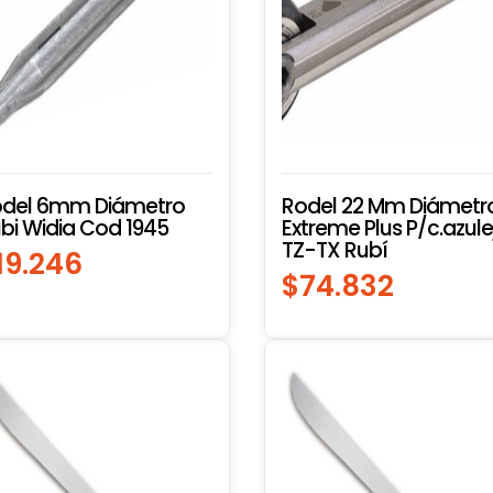
odel 6mm Diámetro
Rodel 22 Mm Diámetr
bi Widia Cod 1945
Extreme Plus P/c.azule
TZ-TX Rubí
19.246
$
74.832