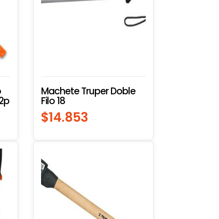
o
Machete Truper Doble
2p
Filo 18
$
14.853