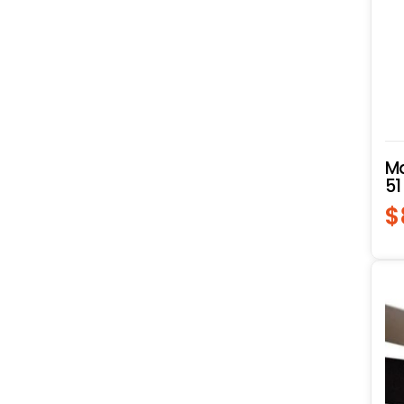
Ma
51
$