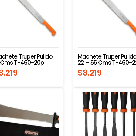
chete Truper Pulido
Machete Truper Pulid
 Cms T-460-20p
22 – 56 Cms T-460-2
8.219
$
8.219