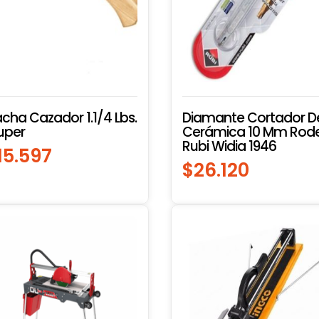
cha Cazador 1.1/4 Lbs.
Diamante Cortador D
uper
Cerámica 10 Mm Rode
Rubi Widia 1946
15.597
$
26.120