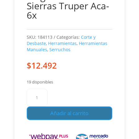
Sierras Truper Aca-
6x
SKU:
184113
Categorías:
Corte y
Desbaste
,
Herramientas
,
Herramientas
Manuales
,
Serruchos
$
12.492
19 disponibles
Arco
Sierra
Calar
Añadir al carrito
6
Pulgadas
Con
5