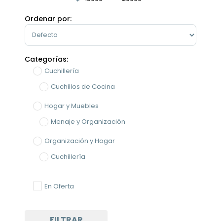
Minimum Price
Maximum Price
Ordenar por:
Sort Products
Categorías:
Cuchillería
Cuchillos de Cocina
Hogar y Muebles
Menaje y Organización
Organización y Hogar
Cuchillería
Vajilla y Artículos de Servir
En Oferta
FILTRAR