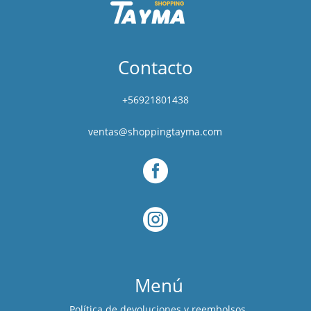
Contacto
+56921801438
ventas@shoppingtayma.com


Menú
Política de devoluciones y reembolsos.