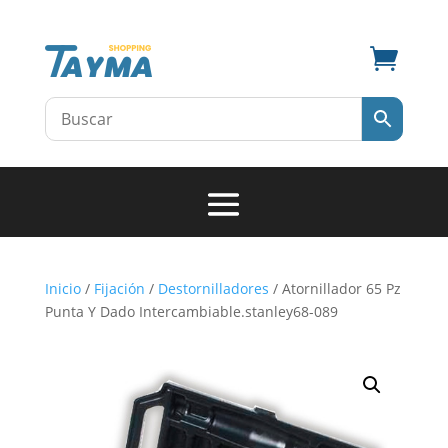

Inicio
/
Fijación
/
Destornilladores
/ Atornillador 65 Pz
Punta Y Dado Intercambiable.stanley68-089