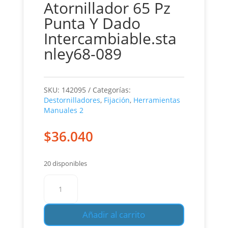
Atornillador 65 Pz
Punta Y Dado
Intercambiable.sta
nley68-089
SKU:
142095
Categorías:
Destornilladores
,
Fijación
,
Herramientas
Manuales 2
$
36.040
20 disponibles
Atornillador
65
Pz
Añadir al carrito
Punta
Y