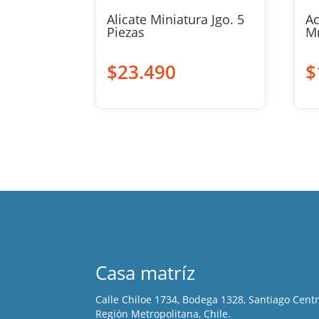
Alicate Miniatura Jgo. 5
Ac
Piezas
M
$
23.490
$
Casa matríz
Calle Chiloe 1734, Bodega 1328, Santiago Cent
Región Metropolitana, Chile.