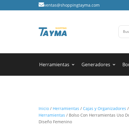

ventas@shoppingtayma.com
Herramientas
Generadores
Bo
Inicio
/
Herramientas
/
Cajas y Organizadores
Herramientas
/ Bolso Con Herramientas Uso D
Diseño Femenino