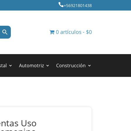

+56921801438
0 artículos
$0
stal
Automotriz
Construcción
entas Uso