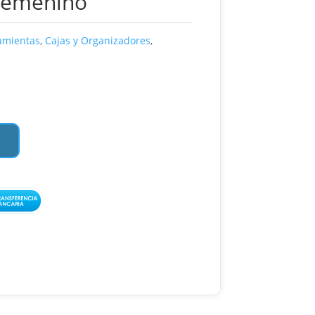
Femenino
amientas
,
Cajas y Organizadores
,