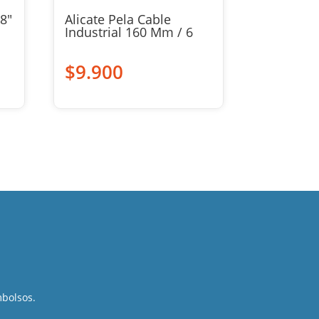
 8″
Alicate Pela Cable
Industrial 160 Mm / 6
$
9.900
mbolsos.