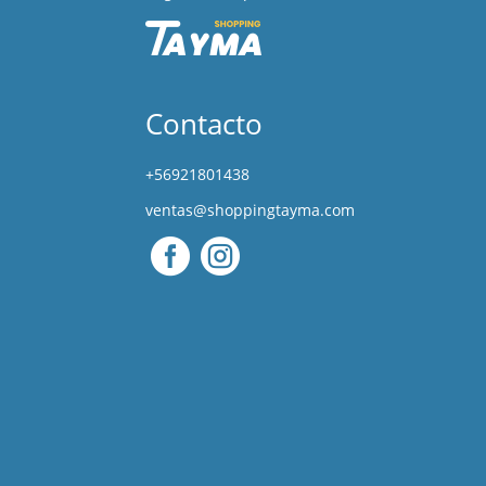
Contacto
+56921801438
ventas@shoppingtayma.com

