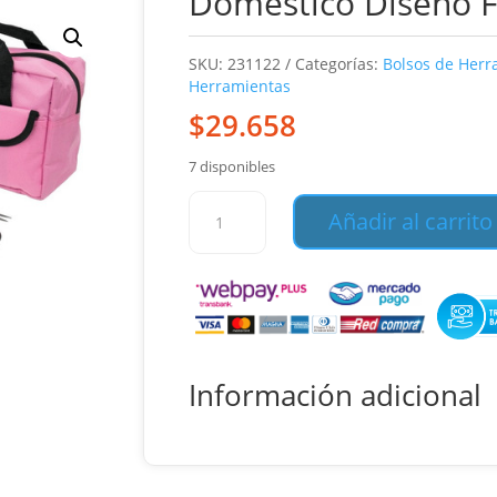
Domestico Diseño 
SKU:
231122
Categorías:
Bolsos de Herr
Herramientas
$
29.658
7 disponibles
Bolso
Añadir al carrito
Con
Herramientas
Uso
Domestico
Diseño
Femenino
cantidad
Información adicional