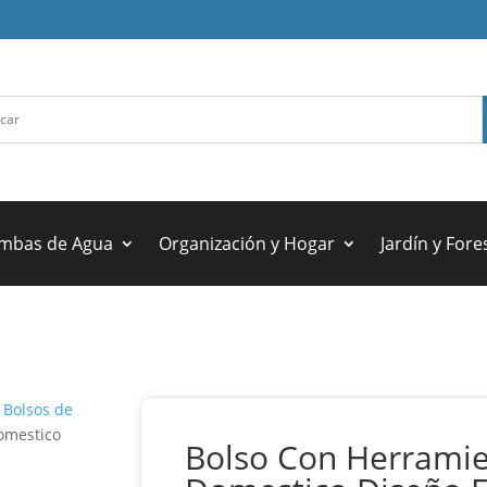
mbas de Agua
Organización y Hogar
Jardín y Fore
/
Bolsos de
omestico
Bolso Con Herrami