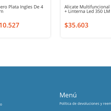
ero Plata Ingles De 4
Alicate Multifuncional
m
+ Linterna Led 350 LM
10.527
$
35.603
Menú
Política de devoluciones y ree
ro