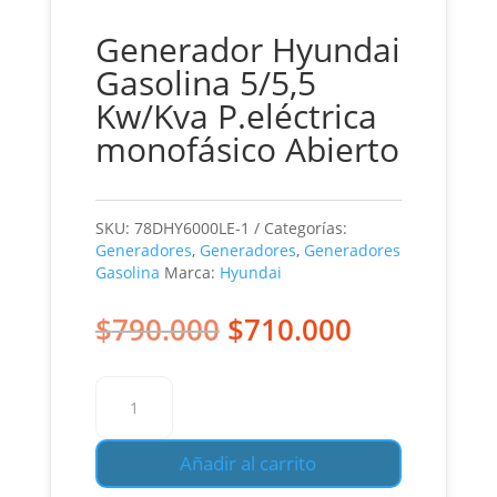
Generador Hyundai
Gasolina 5/5,5
Kw/Kva P.eléctrica
monofásico Abierto
SKU:
78DHY6000LE-1
Categorías:
Generadores
,
Generadores
,
Generadores
Gasolina
Marca:
Hyundai
El
El
$
790.000
$
710.000
precio
precio
original
actual
Generador
era:
es:
Hyundai
$790.000.
$710.000.
Gasolina
Añadir al carrito
5/5,5
Kw/Kva