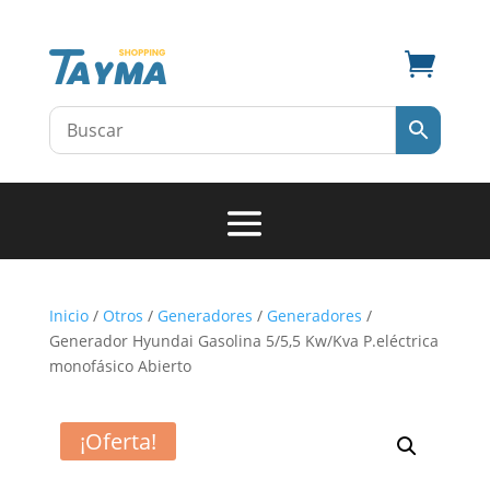

Inicio
/
Otros
/
Generadores
/
Generadores
/
Generador Hyundai Gasolina 5/5,5 Kw/Kva P.eléctrica
monofásico Abierto
¡Oferta!