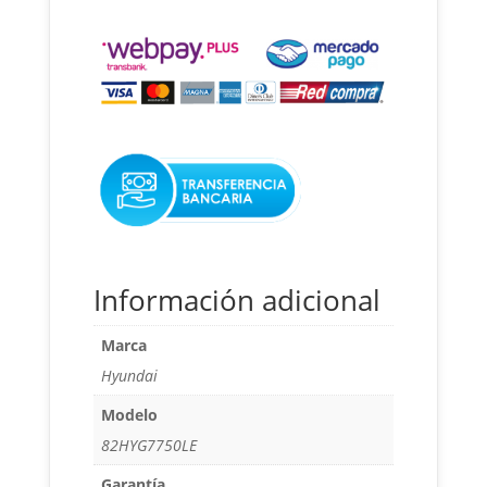
P.eléctrica
monofásico
Abierto
cantidad
Información adicional
Marca
Hyundai
Modelo
82HYG7750LE
Garantía