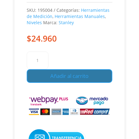
SKU:
195004
Categorías:
Herramientas
de Medición
,
Herramientas Manuales
,
Niveles
Marca:
Stanley
$
24.960
Nivel
Aluminio
Stanley
Añadir al carrito
24
Pulgadas
cantidad