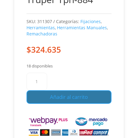
SKU:
311307
Categorías:
Fijaciones
,
Herramientas
,
Herramientas Manuales
,
Remachadoras
$
324.635
18 disponibles
Remachadora
Neumatica
1/4
Añadir al carrito
Truper
Tpn-
884
cantidad