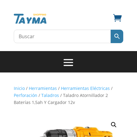

Inicio
/
Herramientas
/
Herramientas Eléctricas
/
Perforación
/
Taladros
/ Taladro Atornillador 2
Baterías 1,5ah Y Cargador 12v